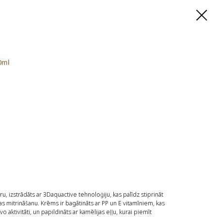
0ml
u, izstrādāts ar 3Daquactive tehnoloģiju, kas palīdz stiprināt
s mitrināšanu. Krēms ir bagātināts ar PP un E vitamīniem, kas
o aktivitāti, un papildināts ar kamēlijas eļļu, kurai piemīt