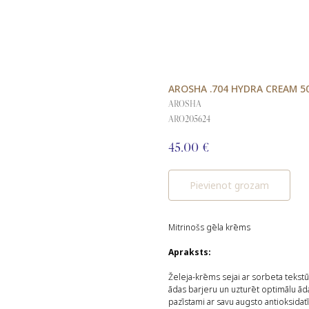
AROSHA .704 HYDRA CREAM 5
AROSHA
ARO205624
45.00
€
Pievienot grozam
Mitrinošs gēla krēms
Apraksts:
Želeja-krēms sejai ar sorbeta tekstūr
ādas barjeru un uzturēt optimālu āda
pazīstami ar savu augsto antioksidatīv