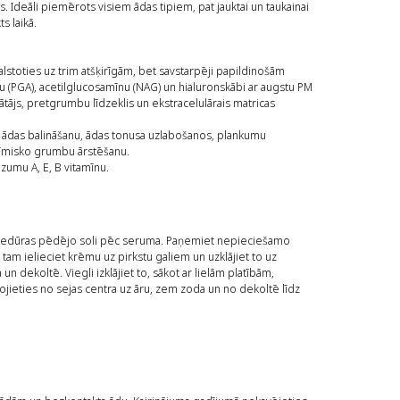
. Ideāli piemērots visiem ādas tipiem, pat jauktai un taukainai
s laikā.
oties uz trim atšķirīgām, bet savstarpēji papildinošām
u (PGA), acetilglucosamīnu (NAG) un hialuronskābi ar augstu PM
nātājs, pretgrumbu līdzeklis un ekstracelulārais matricas
ādas balināšanu, ādas tonusa uzlabošanos, plankumu
mīmisko grumbu ārstēšanu.
zumu A, E, B vitamīnu.
rocedūras pēdējo soli pēc seruma. Paņemiet nepieciešamo
am ielieciet krēmu uz pirkstu galiem un uzklājiet to uz
un dekoltē. Viegli izklājiet to, sākot ar lielām platībām,
ojieties no sejas centra uz āru, zem zoda un no dekoltē līdz