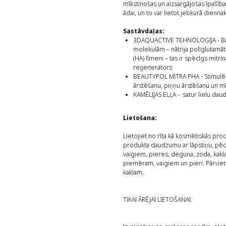
mīkstinošas un aizsargājošas īpašības
ādai, un to var lietot jebkurā diennakt
Sastāvdaļas:
3DAQUACTIVE TEHNOLOĢIJA - Balst
molekulām – nātrija poliglutamāt
(HA) līmeni – tas ir spēcīgs mitri
reģenerators
BEAUTYPOL MITRA PHA - Stimulē 
ārstēšanu, piņņu ārstēšanu un 
KAMĒLIJAS EĻĻA - satur lielu daud
Lietošana:
Lietojiet no rīta kā kosmētiskās p
produkta daudzumu ar lāpstiņu, pēc t
vaigiem, pieres, deguna, zoda, kakla 
piemēram, vaigiem un pieri. Pārviet
kaklam.
TIKAI ĀRĒJAI LIETOŠANAI.