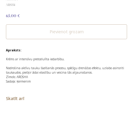
ARSH4
65.00
€
Pievienot grozam
Apraksts:
Krēms ar intensīvu pretcelulīta iedarbību.
Nodrošina aktīvu tauku šķelšanās procesu, spēcīgu drenāžas efektu, uzlabo asinsriti
taukaudos, piešķir ādai elastību un veicina tās atjaunošanos.
Zīmols: AROSHA
Sadaļa: Ķermenim
Skatīt arī