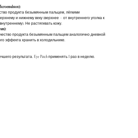
roemulsion):
ство продукта безымянным пальцем, лёгкими
хнему и нижнему веку (верхнее — от внутреннего уголка к
внутреннему). Не растягивать кожу.
um):
чество продукта безымянным пальцем аналогично дневной
го эффекта хранить в холодильнике.
шего результата. Eye Patch применять 1 раз в неделю.