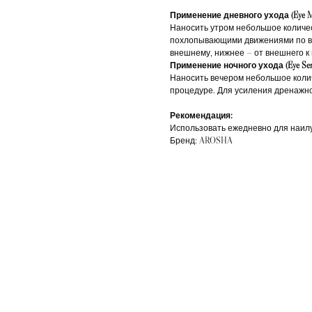
Применение дневного ухода (Eye Mic
Наносить утром небольшое количе
похлопывающими движениями по вер
внешнему, нижнее — от внешнего к 
Применение ночного ухода (Eye Ser
Наносить вечером небольшое коли
процедуре. Для усиления дренажно
Рекомендация:
Использовать ежедневно для наилуч
Бренд: AROSHA