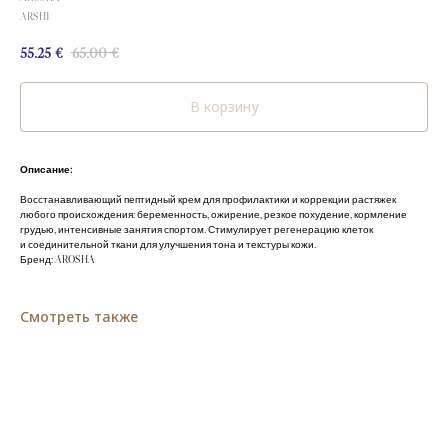
ARSH1
55.25
€
65.00
€
В корзину
Описание:
Восстанавливающий пептидный крем для профилактики и коррекции растяжек
любого происхождения: беременность, ожирение, резкое похудение, кормление
грудью, интенсивные занятия спортом. Стимулирует регенерацию клеток
и соединительной ткани для улучшения тона и текстуры кожи.
Бренд: AROSHA
Смотреть также