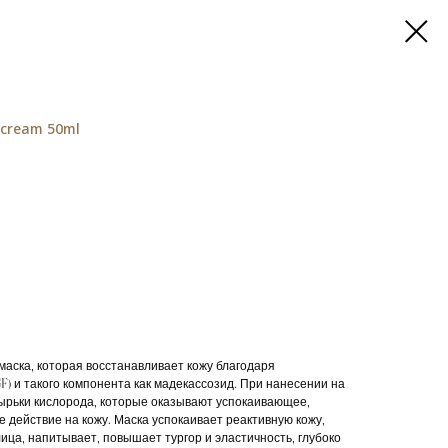
 cream 50ml
маска, которая восстанавливает кожу благодаря
) и такого компонента как мадекассозид. При нанесении на
ырьки кислорода, которые оказывают успокаивающее,
действие на кожу. Маска успокаивает реактивную кожу,
ица, напитывает, повышает тургор и эластичность, глубоко