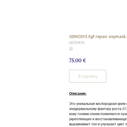
GENOSYS Egf repair oxymask
GENOSYS
32
75.00
€
В корзину
Описание:
Это уникальная кислородная крем-
эпидермальному фактору роста (EGF
кожу тонким слоем появляются пуз
укрепляющее и восстанавливающее 
выравнивает тон и улучшает цвет л