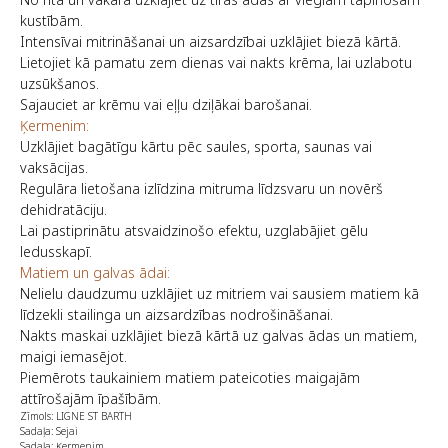
kustībām.
Intensīvai mitrināšanai un aizsardzībai uzklājiet biezā kārtā.
Lietojiet kā pamatu zem dienas vai nakts krēma, lai uzlabotu
uzsūkšanos.
Sajauciet ar krēmu vai eļļu dziļākai barošanai.
Ķermenim:
Uzklājiet bagātīgu kārtu pēc saules, sporta, saunas vai
vaksācijas.
Regulāra lietošana izlīdzina mitruma līdzsvaru un novērš
dehidratāciju.
Lai pastiprinātu atsvaidzinošo efektu, uzglabājiet gēlu
ledusskapī.
Matiem un galvas ādai:
Nelielu daudzumu uzklājiet uz mitriem vai sausiem matiem kā
līdzekli stailinga un aizsardzības nodrošināšanai.
Nakts maskai uzklājiet biezā kārtā uz galvas ādas un matiem,
maigi iemasējot.
Piemērots taukainiem matiem pateicoties maigajām
attīrošajām īpašībām.
Zīmols: LIGNE ST BARTH
Sadaļa: Sejai
Sadaļa: Ķermenim