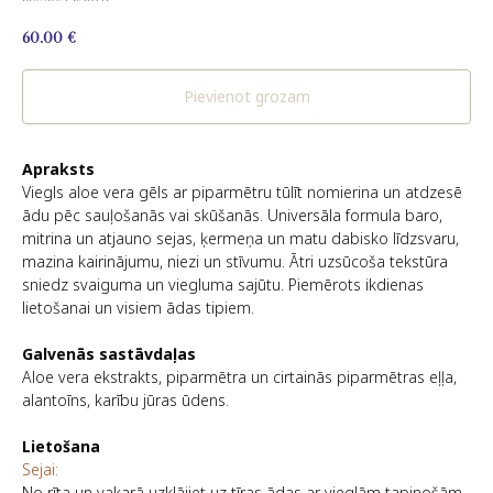
60.00
€
Pievienot grozam
Apraksts
Viegls aloe vera gēls ar piparmētru tūlīt nomierina un atdzesē
ādu pēc sauļošanās vai skūšanās. Universāla formula baro,
mitrina un atjauno sejas, ķermeņa un matu dabisko līdzsvaru,
mazina kairinājumu, niezi un stīvumu. Ātri uzsūcoša tekstūra
sniedz svaiguma un viegluma sajūtu. Piemērots ikdienas
lietošanai un visiem ādas tipiem.
Galvenās sastāvdaļas
Aloe vera ekstrakts, piparmētra un cirtainās piparmētras eļļa,
alantoīns, karību jūras ūdens.
Lietošana
Sejai:
No rīta un vakarā uzklājiet uz tīras ādas ar vieglām tapinošām