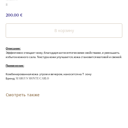
11
200.00
€
В корзину
Описание:
Эффективно очищает кожу, благодаря антисептическими свойствами, и уменьшить
избыток кожного сала. Текстура кожи улучшается, кожа становится матовой и свежей.
Применение:
Комбинированная кожа-утром и вечером, наносится на Т-зону
Бренд: MARGY'S MONTE CARLO
Смотреть также