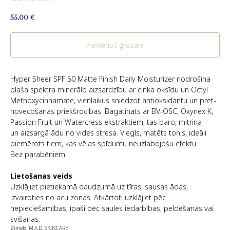
55.00
€
Pievienot grozam
Hyper Sheer SPF 50 Matte Finish Daily Moisturizer nodrošina
plaša spektra minerālo aizsardzību ar cinka oksīdu un Octyl
Methoxycinnamate, vienlaikus sniedzot antioksidantu un pret-
novecošanās priekšrocības. Bagātināts ar BV-OSC, Oxynex K,
Passion Fruit un Watercress ekstraktiem, tas baro, mitrina
un aizsargā ādu no vides stresa. Viegls, matēts tonis, ideāli
piemērots tiem, kas vēlas spīdumu neuzlabojošu efektu.
Bez parabēniem.
Lietošanas veids
Uzklājiet pietiekamā daudzumā uz tīras, sausas ādas,
izvairoties no acu zonas. Atkārtoti uzklājiet pēc
nepieciešamības, īpaši pēc saules iedarbības, peldēšanās vai
svīšanas.
Zīmols: M.A.D. SKINCARE