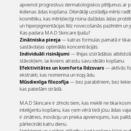
apvienot progresīvus dermatoloģiskos pētījumus ar p
ikdienas ādas kopšana. Dibinātāji uzstādīja mērķi radī
kosmētiku, kas mērķtiecīgi risina dažādas ādas pro
un hiperpigmentācijas līdz novecošanās pazīmēm un ju
Kas padara M.A.D Skincare īpašu?
Zinātniska pieeja
— katras formulas pamatā ir tikai 
sastāvdaļas optimālās koncentrācijās.
Individuāli risinājumi
— līnijas izstrādātas atbilst
stāvokļiem, lai ikviens atrastu savu ideālo kopšanu.
Efektivitātes un komforta līdzsvars
— aktīvās fo
ekstrakti, kas nomierina un kopj ādu.
Mūsdienīga filozofija
— bez parabēniem, bez liekiem 
kas patiešām strādā.
M.A.D Skincare ir zīmols tiem, kas meklē ne tikai kosmē
inteliģentu kopšanu, kas ņem vērā tieši jūsu ādas vaja
ir zinātnes, inovāciju un prieka apvienojums, kas palīdz
pārliecināti katru dienu.