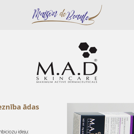
eznība ādas
biciozu ideju: