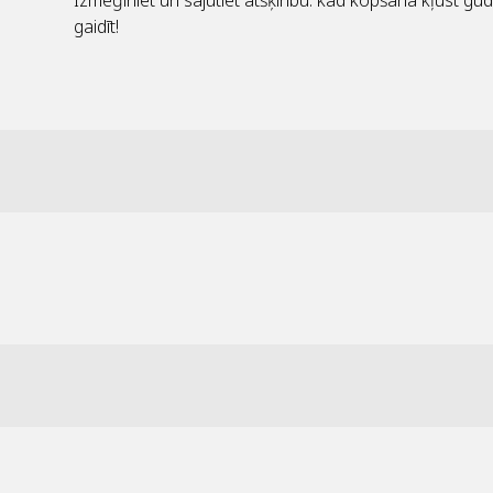
Izmēģiniet un sajūtiet atšķirību: kad kopšana kļūst gud
gaidīt!